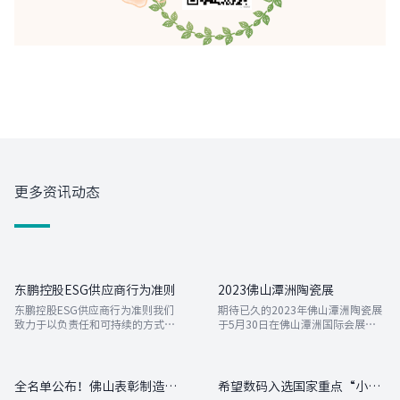
更多资讯动态
东鹏控股ESG供应商行为准则
2023佛山潭洲陶瓷展
东鹏控股ESG供应商行为准则我们
期待已久的2023年佛山潭洲陶瓷展
致力于以负责任和可持续的方式开
于5月30日在佛山潭洲国际会展中
展业务，并要求所有供应商、合作
心盛大开幕
伙伴及供应链成员道循本行为准
则。本准则基于国际公认的人 权、
劳工权益、环境保护及商业道德标
全名单公布！佛山表彰制造业高质量发展百佳企业
希望数码入选国家重点“小巨人”企业
准，依据国际ESG规范及可持续...