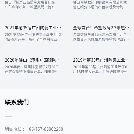
佛山“制造业高质量发展百佳企
佛山希望数码印刷设备有限公司凭
业”名单出炉，希望数码上榜！
借在细分市场的出色表现及对陶瓷
行业作出的杰出贡献，在全国众多
的企业中脱颖而出，成功入选工信
部第三批国家级专精特新重点“小
巨人”企业，是佛山南海唯一一家
2021年第35届广州陶瓷工业展—大岩板●超高清
全球首台！希望数码2.3米超宽幅岩板喷墨机助力客户成功投产
入选企业，成为佛山乃至中国打造
2021第35届广州陶瓷工业展于7月2
希望数码与蒙娜丽莎再次携手，全
智造优势的一股中坚力量。
7日盛大开幕，吸引了全球陶瓷业人
球首台超大规格岩板喷墨机TW230
士的关注。作为全球领先的陶瓷数
0-MAX落户蒙娜丽莎，代表了当前
码喷墨设备公司，希望数码在新产
陶瓷行业最先进的数码喷印技术，
品、新技术上继续领跑，完美展现
拥有业界无可比拟的性能优势。
最前沿的喷墨打印技术。
2020年佛山（潭州）国际陶瓷展—希望数码引领岩板喷墨新时代
2019年第33届广州陶瓷工业展—希望800DPI超高清喷墨机独家耀世首发！
2020年佛山潭州陶瓷展于7月20日
2019年第33届广州陶瓷工业展于6
在万众期待中隆重开幕，陶瓷设备
月18日盛大开幕。世界级陶瓷技术
与陶瓷产品合体展示，吸引了全球
装备与材料新产品共聚一堂，百花
陶业人士的关注。作为陶瓷喷墨设
齐放。作为行业领跑者，始终引领
备的领军企业，希望公司于展会上
陶瓷喷墨装备发展潮流的希望公
重磅首推多款顺应市场发展趋势的
司，再次为大家呈现了殿堂级的喷
新品，引发了广泛关注。
墨机新品盛宴。
联系我们
销售热线 ：+86-757-66862288