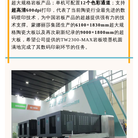
超大规格岩板产品；单机可配置
12个色彩通道
；支持
超高清600dpi
打印，代表了当前陶瓷行业最先进的数
码喷印技术，为中国岩板产品的超越提供强有力的技
术支撑。蒙娜丽莎集团生产的
6100×1830mm
超大规
格陶瓷大板以及再次刷新纪录的
9000×1800mm
的超
大板，希望公司提供的TW2300-MAX岩板喷墨机圆
满地完成了其数码印刷环节的任务。